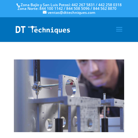
Zona Bajío y San Luis Potosí: 442 267 5831 / 442 258 0318
Zona Norte: 844 100 1142 / 844 508 5096 / 844 562 8870
ventas@dttechniques.com