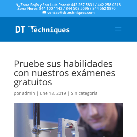
Zona Bajío y San Luis Potosí: 442 267 5831 / 442 258 0318
Zona Norte: 844 100 1142 / 844 508 5096 / 844 562 8870
ventas@dttechniques.com
Pruebe sus habilidades
con nuestros exámenes
gratuitos
por
admin
|
Ene 18, 2019
|
Sin categoría