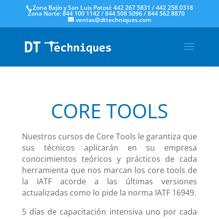
Zona Bajío y San Luis Potosí: 442 267 5831 / 442 258 0318
Zona Norte: 844 100 1142 / 844 508 5096 / 844 562 8870
ventas@dttechniques.com
CORE TOOLS
Nuestros cursos de Core Tools le garantiza que
sus técnicos aplicarán en su empresa
conocimientos teóricos y prácticos de cada
herramienta que nos marcan los core tools de
la IATF acorde a las últimas versiones
actualizadas como lo pide la norma IATF 16949.
5 días de capacitación intensiva uno por cada