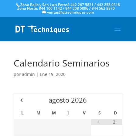
Zona Bajío y San Luis Potosí: 442 267 5831 / 442 258 0318
Zona Norte: 844 100 1142 / 844 508 5096 / 844 562 8870
ventas@dttechniques.com
Calendario Seminarios
por
admin
|
Ene 19, 2020
agosto
2026
L
M
M
J
V
S
D
1
2